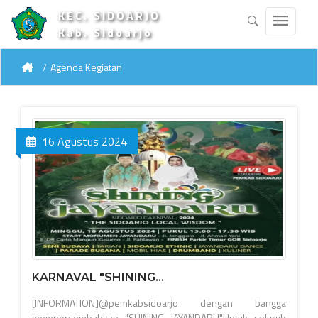
KEC. SIDOARJO
Kab. Sidoarjo
Agenda Kegiatan
16 Agustus 2024
KARNAVAL "SHINING...
[INFORMATION]@pemkabsidoarjo dengan bangga
mempersembahkan "SHINING JAYANDARU"Untuk seluruh