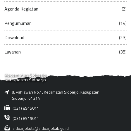
Agenda Kegiatan
(2)
Pengumuman
(14)
Download
(23)
Layanan
(35)
Kecamatan Sidoarjo
Kabupaten Sidoarjo
Jl. Pahlawan No.1, Kecamatan Sidoarjo, Kabupaten
Sidoarjo, 61214
(031) 8945011
(031) 8945011
sidoarjokota@sidoarjokab.go.id