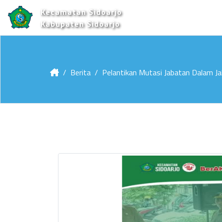
Kecamatan Sidoarjo
Kabupaten Sidoarjo
Berita
Pelantikan Mutasi Jabatan Dalam J