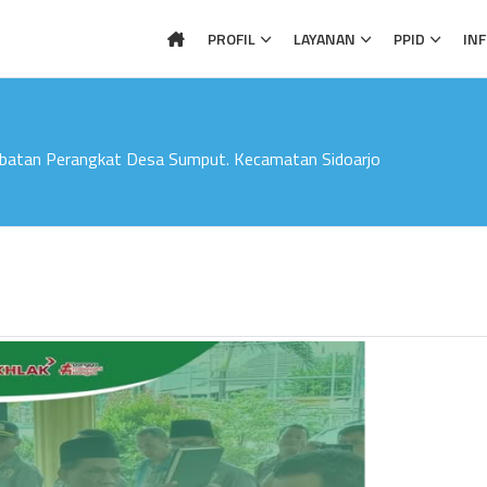
PROFIL
LAYANAN
PPID
IN
abatan Perangkat Desa Sumput. Kecamatan Sidoarjo