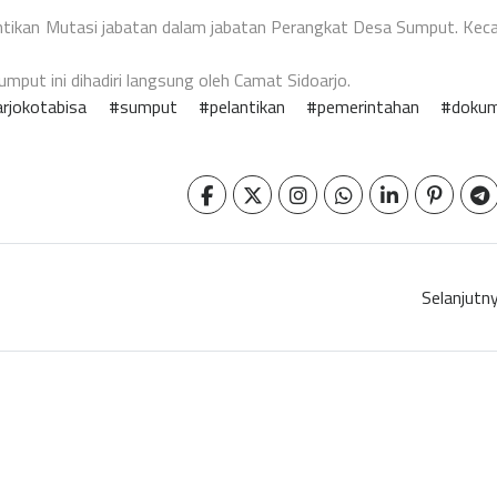
lantikan Mutasi jabatan dalam jabatan Perangkat Desa Sumput. Ke
put ini dihadiri langsung oleh Camat Sidoarjo.
arjokotabisa
#sumput
#pelantikan
#pemerintahan
#dokum
Selanjutn