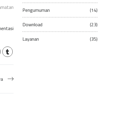
camatan
Pengumuman
(14)
Download
(23)
entasi
Layanan
(35)
ya