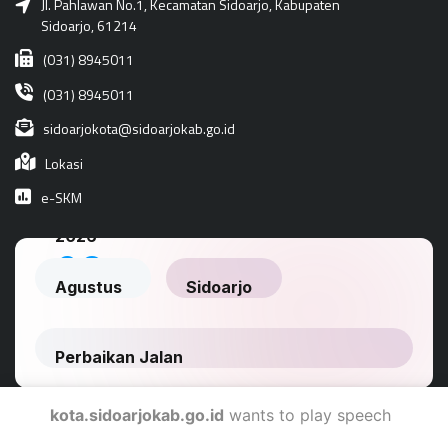
Jl. Pahlawan No.1, Kecamatan Sidoarjo, Kabupaten
Sidoarjo, 61214
(031) 8945011
(031) 8945011
sidoarjokota@sidoarjokab.go.id
Lokasi
e-SKM
kota.sidoarjokab.go.id
wants to play speech