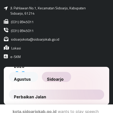
Jl. Pahlawan No.1, Kecamatan Sidoarjo, Kabupaten
Sidoarjo, 61214
(031) 8945011
(031) 8945011
sidoarjokota@sidoarjokab.go.id
Lokasi
e-SKM
kota.sidoarjokab.go.id
wants to play speech