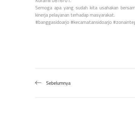
Koramil 0816/01.
Semoga apa yang sudah kita usahakan bersam
kinerja pelayanan terhadap masyarakat.
#banggasidoarjo #kecamatansidoarjo #zonainte
Sebelumnya