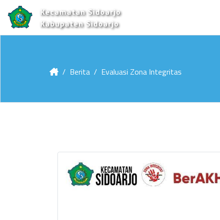
Kecamatan Sidoarjo
Kabupaten Sidoarjo
Berita
Evaluasi Zona Integritas