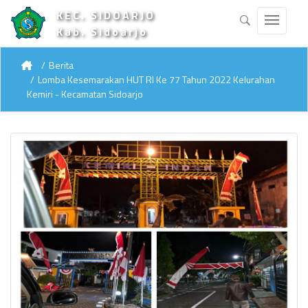
KEC. SIDOARJO
Kab. Sidoarjo
Berita
Lomba Kesemarakan HUT RI Ke 77 Tahun 2022 Kelurahan
Kemiri - Kecamatan Sidoarjo