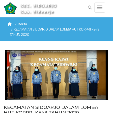
KEC. SIDOARJO
Kab. Sidoarjo
Berita
KECAMATAN SIDOARJO DALAM LOMBA HUT KORPRI KE49
TAHUN 2020
KECAMATAN SIDOARJO DALAM LOMBA
HUT KORPRI KE49 TAHUN 2020