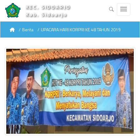
KEC. SIDOARJO
Kab. Sidoarjo
Berita
UPACARA HARI KORPRI KE 48 TAHUN 2019