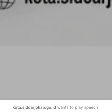
kota.sidoarjokab.go.id
wants to play speech